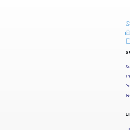
S
So
Tr
Po
Te
L
Lo