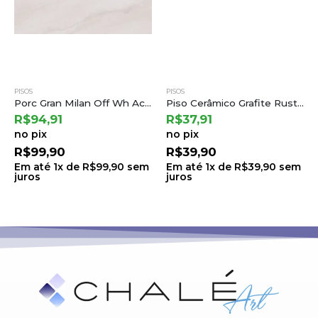
PISOS
PISOS
Porc Gran Milan Off Wh Acet – Ct620697 62×122 a Castelli (2,28) B.6 Ton.71 Lt.0005
Piso Cerâmico Grafite Rustico Ret 75,5×75,5 a Cedasa
R$
94,91
R$
37,91
no pix
no pix
R$
99,90
R$
39,90
Em até
1
x de
R$
99,90
sem
Em até
1
x de
R$
39,90
sem
juros
juros