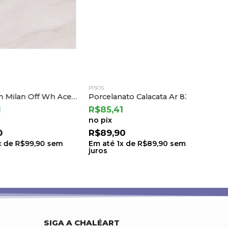
PISOS
PISOS
Porc Gran Milan Off Wh Acet – Ct620697 62×122 a Castelli (2,28) B.6 Ton.71 Lt.0005
Porcelanato Calacata Ar 83002 83×83 a Damme
R$
85,41
R$
85,4
no pix
no pix
R$
89,90
R$
89,
e
R$
99,90
sem
Em até
1
x de
R$
89,90
sem
Em até
1
juros
juros
SIGA A CHALÉART