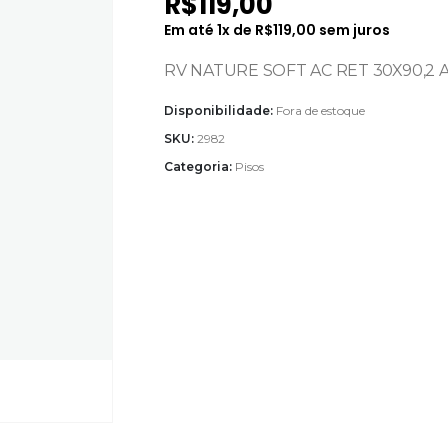
R$
119,00
Em até
1
x de
R$
119,00
sem juros
RV NATURE SOFT AC RET 30X90,2 A 
Disponibilidade:
Fora de estoque
SKU:
2982
Categoria:
Pisos