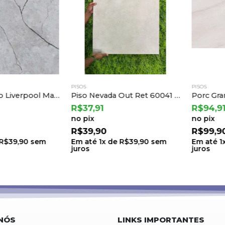
PISOS
PISOS
Piso Cerâmico Liverpool Matte 75×75 a Cedasa
Piso Nevada Out Ret 60041 60×60 a Embramaco (2,52) T.71 C.6 L.0508
R$
37,91
R$
94,91
no pix
no pix
R$
39,90
R$
99,90
9,90
sem
Em até
1
x de
R$
39,90
sem
Em até
1
x d
juros
juros
NÓS
LINKS IMPORTANTES