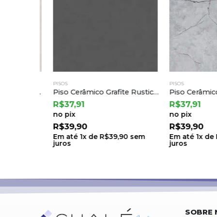
PISOS
PISOS
Revestimento Cerâmico – Patmos Gray 68×68 | Cejatel
Piso Cerâmico Grafite Rustico Ret 75,5×75,5 a Cedasa
R$
37,91
R$
37,91
no pix
no pix
R$
39,90
R$
39,90
sem
Em até
1
x de
R$
39,90
sem
Em até
1
x de
R$
3
juros
juros
SOBRE 