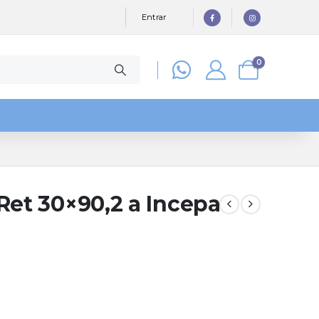
Entrar
0
Ret 30×90,2 a Incepa