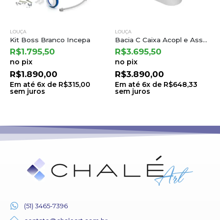
LOUÇA
LOUÇA
Bacia C Caixa Acopl e Assento Termofixo Carrara/nuova Branco Gelo – Deca
Kit Square Branco: Bacia com Caixa Acoplada e Itens de Instalacao – Incepa
R$
3.695,50
R$
1.130,50
no pix
no pix
R$
3.890,00
R$
1.190,00
Em até
6
x de
R$
648,33
Em até
6
x de
R$
198,33
sem juros
sem juros
(51) 3465-7396