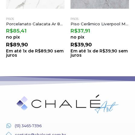
PISOS
PISOS
Porcelanato Calacata Ar 83002 83×83 a Damme
Piso Cerâmico Liverpool Matte 75×75 a Cedasa
R$
85,41
R$
37,91
no pix
no pix
R$
89,90
R$
39,90
Em até
1
x de
R$
89,90
sem
Em até
1
x de
R$
39,90
sem
juros
juros
(51) 3465-7396
contato@chaleart.com.br