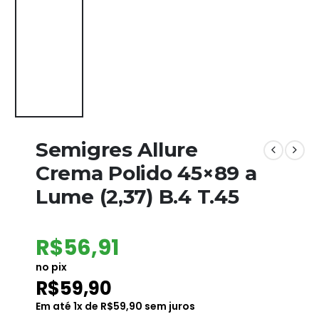
Semigres Allure
Crema Polido 45×89 a
Lume (2,37) B.4 T.45
R$
56,91
no pix
R$
59,90
Em até
1
x de
R$
59,90
sem juros