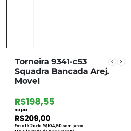
Torneira 9341-c53
Squadra Bancada Arej.
Movel
R$
198,55
no pix
R$
209,00
Em até
2
x de
R$
104,50
sem juros