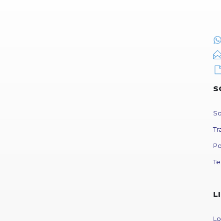
S
So
Tr
Po
Te
L
Lo